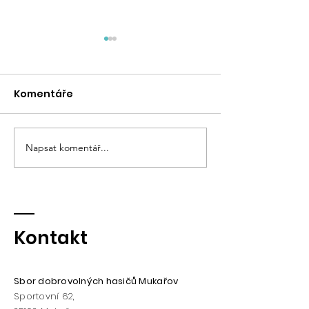
30.4.2025 Muk
čarodějnice
Komentáře
Další ročník tradi
za námi. Počasí 
účast byla hojná
podařilo postavit
Napsat komentář...
Hasičský maškarní bál
přispěním několika
Kontakt
Sbor dobrovolných hasičů Mukařov
Sportovní 62,