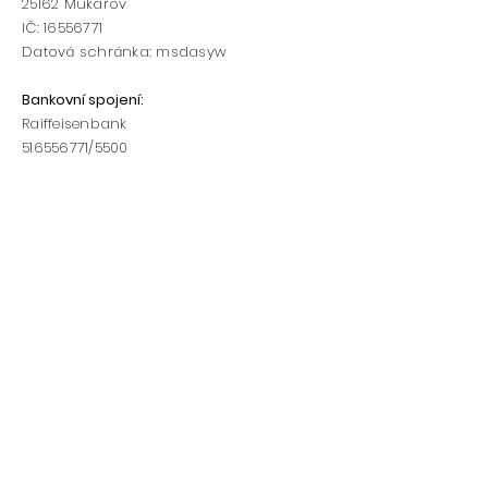
25162
Mukařov
IČ:
16556771
Datová schránka: msdasyw
Bankovní spojení
:
Raiffeisenbank
516556771
/5500​​
Telefon:
Starosta sboru: 602/169 970
Vedoucí mládeže: 775/171 101
www.hasicimukarov.cz
h
asicimukarov@hasicimukarov.cz
Napište nám