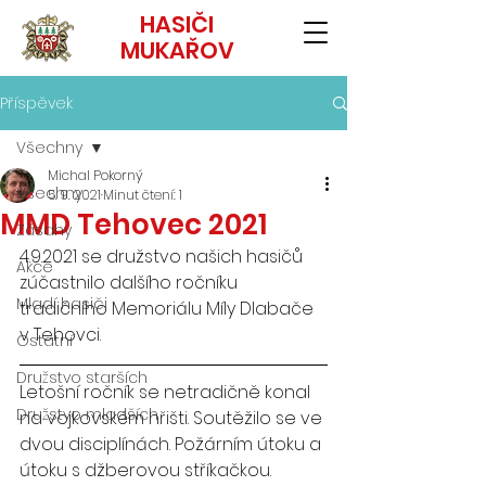
HASIČI
MUKAŘOV
Příspěvek
Všechny
Michal Pokorný
Všechny
5. 9. 2021
Minut čtení: 1
MMD Tehovec 2021
Zásahy
4.9.2021 se družstvo našich hasičů 
Akce
zúčastnilo dalšího ročníku 
Mladí hasiči
tradičního Memoriálu Míly Dlabače 
v Tehovci. 
Ostatní
Družstvo starších
Letošní ročník se netradičně konal 
Družstvo mladších
na vojkovském hřišti. Soutěžilo se ve 
dvou disciplínách. Požárním útoku a 
útoku s džberovou stříkačkou. 