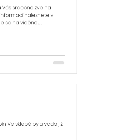
ů Vás srdečně zve na
 informací naleznete v
 se na viděnou....
n. Ve sklepě byla voda již