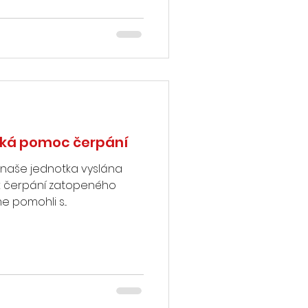
ická pomoc čerpání
 naše jednotka vyslána
 k čerpání zatopeného
 pomohli s...