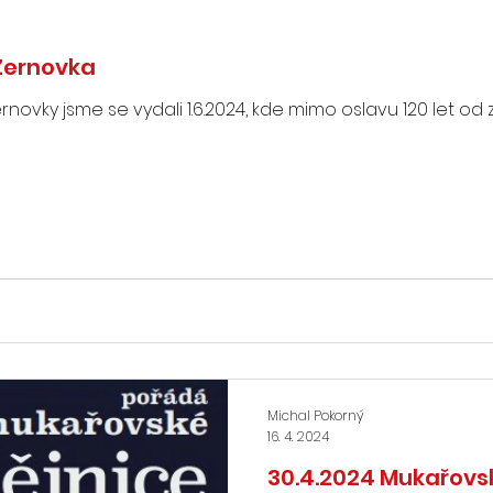
 Žernovka
novky jsme se vydali 1.6.2024, kde mimo oslavu 120 let od z
Michal Pokorný
16. 4. 2024
30.4.2024 Mukařovs