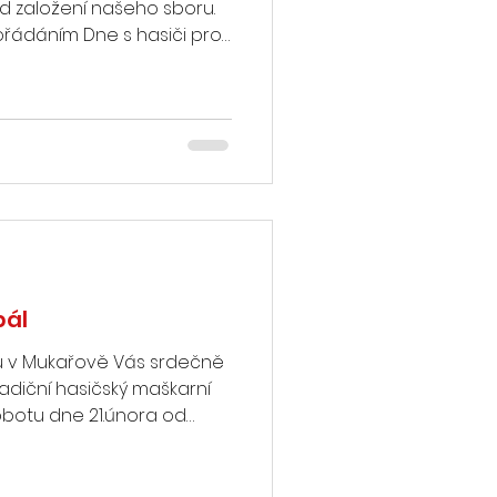
od založení našeho sboru.
řádáním Dne s hasiči pro
5:00. V prostorách garáží
y z historie sboru a bude
ických i novodobých
rně máme. Samozřejmostí
 malé návštěvníky. Těšíme
ukařova
bál
ů v Mukařově Vás srdečně
adiční hasičský maškarní
sobotu dne 21.února od
lovně. Připravena bude
 bohatá soutěž o ceny a
ých masek :-). Těšíme se