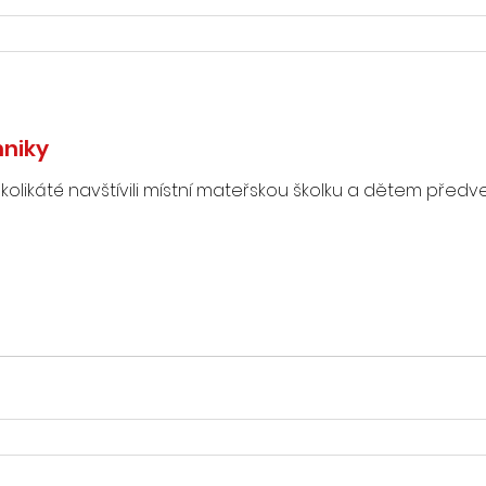
hniky
kolikáté navštívili místní mateřskou školku a dětem předve