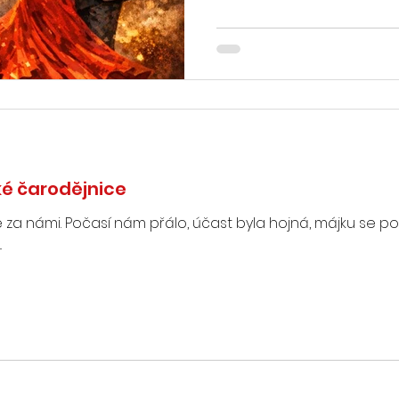
na viděnou Hasiči z Muka
é čarodějnice
je za námi. Počasí nám přálo, účast byla hojná, májku se po
.