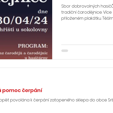
Sbor dobrovolných hasič
tradiční čarodějnice. Více
přiloženém plakátku. Těšíme
ká pomoc čerpání
 opět povolána k čerpání zatopeného sklepa do obce Srbí