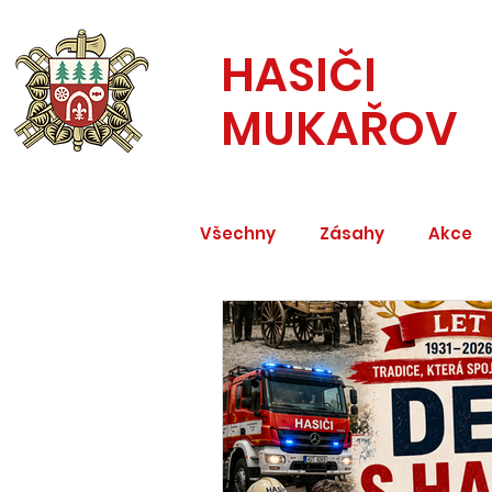
HASIČI
MUKAŘOV
Všechny
Zásahy
Akce
Družstvo starších
Druž