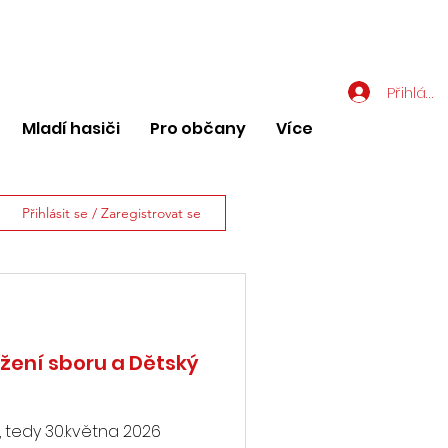
Přihlásit
Mladí hasiči
Pro občany
Více
Přihlásit se / Zaregistrovat se
ožení sboru a Dětský
 tedy 30.května 2026