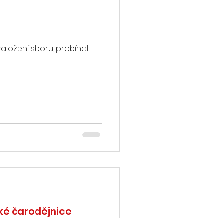
aložení sboru, probíhal i
ké čarodějnice