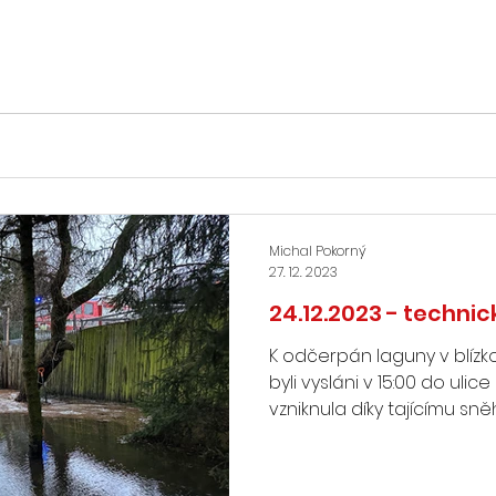
Michal Pokorný
27. 12. 2023
24.12.2023 - techni
K odčerpán laguny v blíz
byli vysláni v 15:00 do uli
vzniknula díky tajícímu sněhu