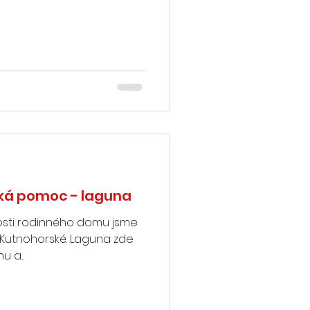
cká pomoc - laguna
kosti rodinného domu jsme
ce Kutnohorské. Laguna zde
 a...