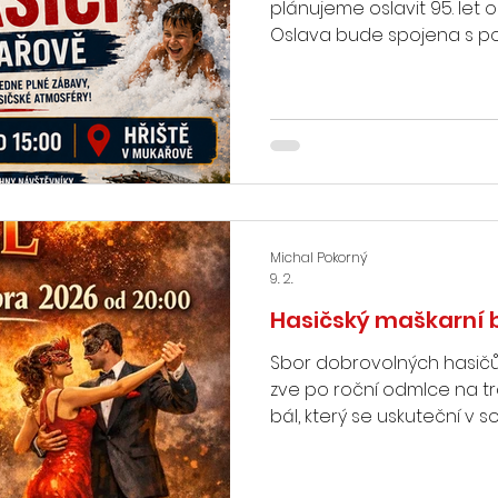
plánujeme oslavit 95. let 
Oslava bude spojena s po
děti. Celá akce začíná v 1
budeme promítat materiál
připraven výstava histor
předmětů, které v hasičá
je občerstvení pro velké i
se na viděnou. Hasiči z M
Michal Pokorný
9. 2.
Hasičský maškarní 
Sbor dobrovolných hasič
zve po roční odmlce na tr
bál, který se uskuteční v 
20:00 hodin v místní soko
hudba k tanci i poslechu,
samozřejmě mnoho zajímav