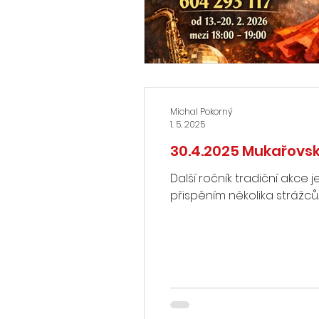
Michal Pokorný
1. 5. 2025
30.4.2025 Mukařovsk
Další ročník tradiční akce 
přispěním několika strážců..