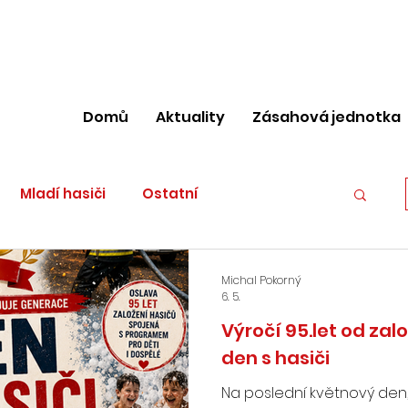
Domů
Aktuality
Zásahová jednotka
Mladí hasiči
Ostatní
stvo mladších
Michal Pokorný
6. 5.
Výročí 95.let od zal
den s hasiči
Na poslední květnový den,