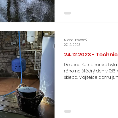
Michal Pokorný
27. 12. 2023
24.12.2023 - Techn
Do ulice Kutnohorské byla
ráno na štědrý den v 9:16
sklepa. Majitelce domu jsme