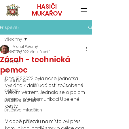
HASIČI
MUKAŘOV
Příspěvek
Všechny
Michal Pokorný
Všechny
19. 2. 2022
Minut čtení: 1
Zásah - technická
Zásahy
pomoc
Akce
Dne 19.2.2022 byla naše jednotka 
Mladí hasiči
vyslána k další události způsobené 
Ostatní
velkým větrem. Jednalo se o polom 
stromu přes komunikaci U zelené 
Družstvo starších
cesty. 
Družstvo mladších
V době příjezdu na místo byl přes 
komunikaci padlý smrk o délce cca 