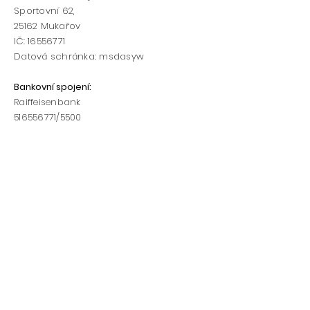
Sportovní 62,
25162
Mukařov
IČ:
16556771
Datová schránka: msdasyw
Bankovní spojení
:
Raiffeisenbank
516556771
/5500​​
Telefon:
Starosta sboru: 602/169 970
Vedoucí mládeže: 775/171 101
www.hasicimukarov.cz
h
asicimukarov@hasicimukarov.cz