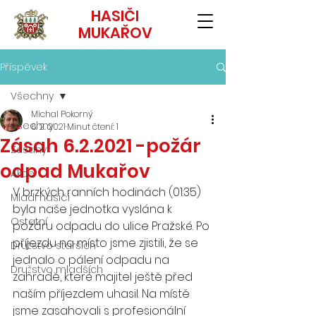
HASIČI
MUKAŘOV
Příspěvek
Všechny
Michal Pokorný
Všechny
6. 2. 2021
Minut čtení: 1
Zásah 6.2.2021 -požár
Zásahy
odpad Mukařov
Akce
V brzkých ranních hodinách (01:35) 
Mladí hasiči
byla naše jednotka vyslána k 
Ostatní
požáru odpadu do ulice Pražské. Po 
příjezdu na místo jsme zjistili, že se 
Družstvo starších
jednalo o pálení odpadu na 
Družstvo mladších
zahradě, které majitel ještě před 
naším příjezdem uhasil. Na místě 
jsme zasahovali s profesionální 