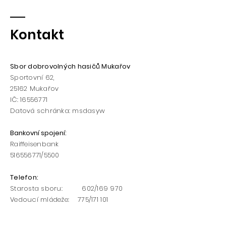
Kontakt
Sbor dobrovolných hasičů Mukařov
Sportovní 62,
25162
Mukařov
IČ:
16556771
Datová schránka: msdasyw
Bankovní spojení
:
Raiffeisenbank
516556771
/5500​​
Telefon:
Starosta sboru: 602/169 970
Vedoucí mládeže: 775/171 101
www.hasicimukarov.cz