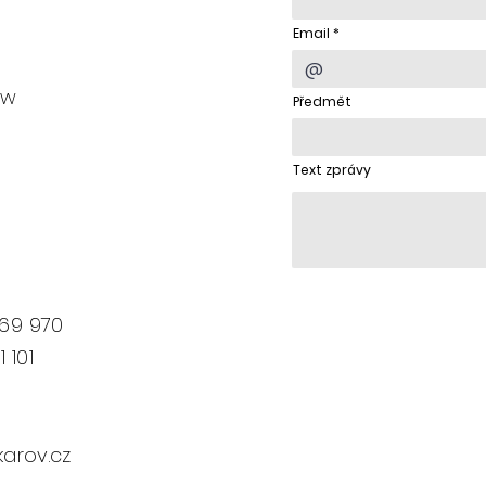
Email
yw
Předmět
Text zprávy
69 970
 101
arov.cz