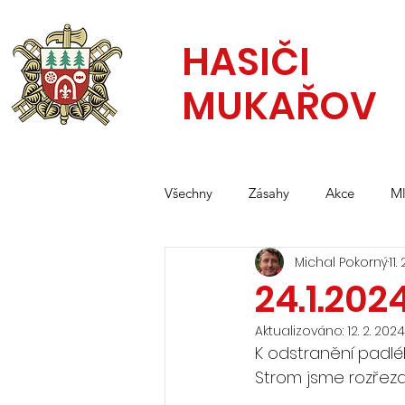
HASIČI
MUKAŘOV
Všechny
Zásahy
Akce
Ml
Michal Pokorný
11.
24.1.20
Aktualizováno:
12. 2. 2024
K odstranění padléh
Strom jsme rozřezali,