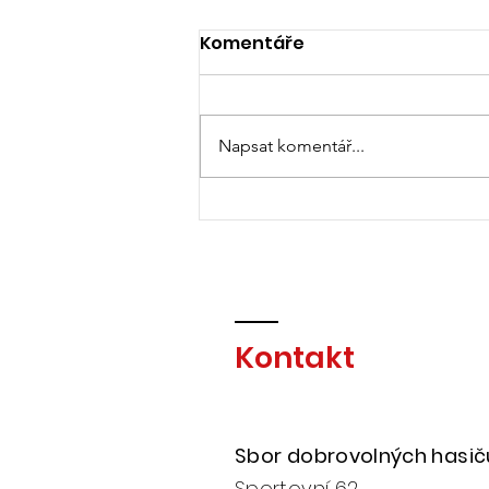
Vyhlášení období sucha
Komentáře
Hejtmanka Středočeského
kraje vyhlašuje na celém
území Středočeského kraje
Napsat komentář...
dobu zvýšeného nebezpečí
vzniku požáru na období od
26. 6. 2026 00:00 hodin do 29. 6.
2026 00:00 hodin. Prosíme
občany o resp
Kontakt
Sbor dobrovolných hasi
Sportovní 62,