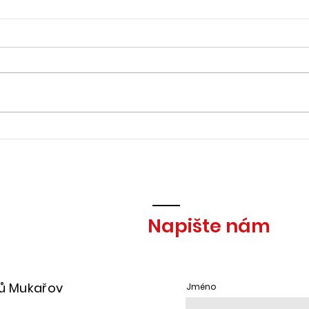
Jaký byl Dětský den ?
30.5
osla
SDH
Napište nám
čů Mukařov
Jméno