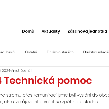
Domů
Aktuality
Zásahová jednotka
adí hasiči
Ostatní
Družstvo starších
Družstvo mladší
 2. 2024
Minut čtení: 1
24 Technická pomoc
o stromu přes komunikaci jsme byli vysláni do obce Š
 silnici zprůjezdnili a vrátili se zpět na základnu.