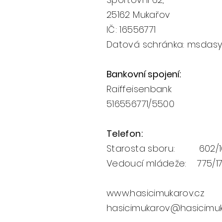
25162
Mukařov
IČ: 16556771
Datová schránka: msdas
Bankovní spojení
:
Raiffeisenbank
516556771/5500​​
Telefon:
Starosta sboru: 602/1
Vedoucí mládeže: 775/171
www.hasicimukarov.cz
h
asicimukarov@hasicimuk