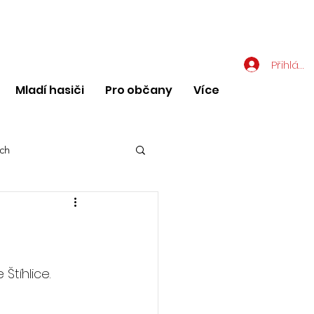
Přihlásit
Mladí hasiči
Pro občany
Více
ch
tíhlice. 