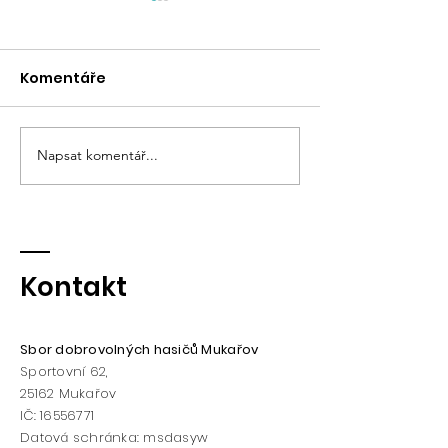
Komentáře
Jaký byl Dětský den ?
Napsat komentář...
30.5.2026 - Dě
a oslava 95.le
založení SDH 
Kontakt
Sbor dobrovolných hasičů Mukařov
Sportovní 62,
25162
Mukařov
IČ:
16556771
Datová schránka: msdasyw