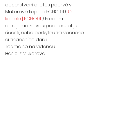
občerstvení a letos poprvé v 
Mukařově kapela ECHO 91 ( 
O 
kapele | ECHO91
 ) Předem 
děkujeme za vaši podporu ať již 
účastí, nebo poskytnutím věcného 
či finančního daru. 
Těšíme se na viděnou.
Hasiči z Mukařova