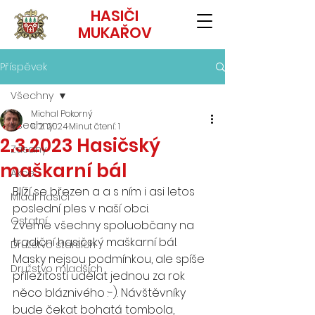
HASIČI
MUKAŘOV
Příspěvek
Všechny
Michal Pokorný
Všechny
11. 2. 2024
Minut čtení: 1
2.3.2023 Hasičský
Zásahy
maškarní bál
Akce
Blíží se březen a a s ním i asi letos 
Mladí hasiči
poslední ples v naší obci. 
Ostatní
Zveme všechny spoluobčany na 
tradiční hasičský maškarní bál. 
Družstvo starších
Masky nejsou podmínkou, ale spíše 
Družstvo mladších
příležitostí udělat jednou za rok 
něco bláznivého :-). Návštěvníky 
bude čekat bohatá tombola, 