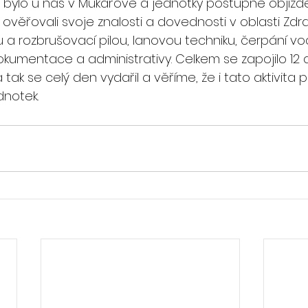
bylo u nás v Mukařově a jednotky postupně objížděli
 ověřovali svoje znalosti a dovednosti v oblasti Zdr
 rozbrušovací pilou, lanovou techniku, čerpání vody
dokumentace a administrativy. Celkem se zapojilo 12 d
tak se celý den vydařil a věříme, že i tato aktivita p
notek. 