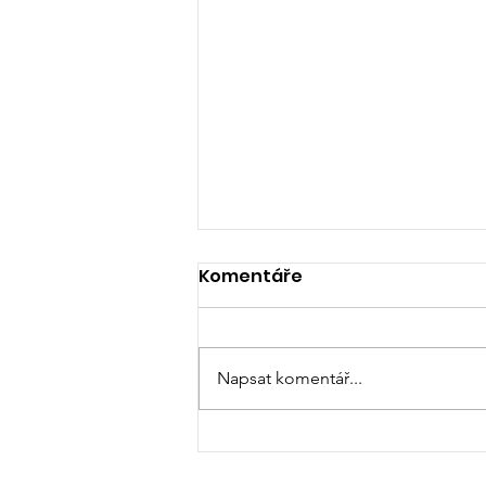
Komentáře
Napsat komentář...
Výročí 95.let od založení
sboru a Dětský den s