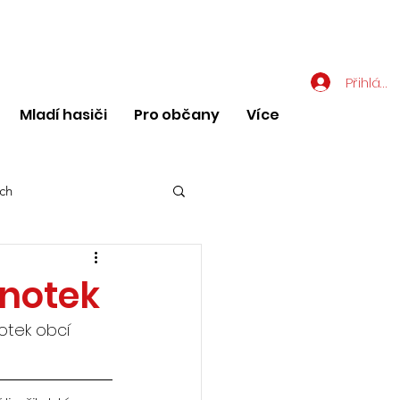
Přihlásit
Mladí hasiči
Pro občany
Více
ch
dnotek
otek obcí 