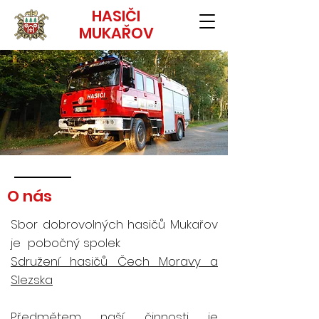
HASIČI
MUKAŘOV
O nás
Sbor dobrovolných hasičů Mukařov
je pobočný spolek
Sdružení hasičů Čech Moravy a
Slezska
Předmětem naší činnosti je