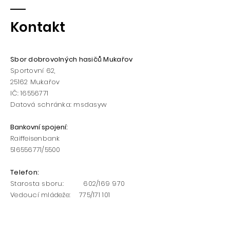
Kontakt
Sbor dobrovolných hasičů Mukařov
Sportovní 62,
25162
Mukařov
IČ:
16556771
Datová schránka: msdasyw
Bankovní spojení
:
Raiffeisenbank
516556771
/5500​​
Telefon:
Starosta sboru: 602/169 970
Vedoucí mládeže: 775/171 101
www.hasicimukarov.cz
h
asicimukarov@hasicimukarov.cz