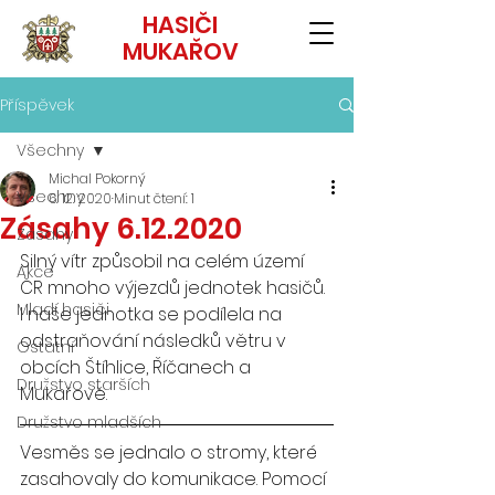
HASIČI
MUKAŘOV
Příspěvek
Všechny
Michal Pokorný
Všechny
6. 12. 2020
Minut čtení: 1
Zásahy 6.12.2020
Zásahy
Silný vítr způsobil na celém území 
Akce
ČR mnoho výjezdů jednotek hasičů. 
Mladí hasiči
I naše jednotka se podílela na 
odstraňování následků větru v 
Ostatní
obcích Štíhlice, Říčanech a 
Družstvo starších
Mukařově. 
Družstvo mladších
Vesměs se jednalo o stromy, které 
zasahovaly do komunikace. Pomocí 