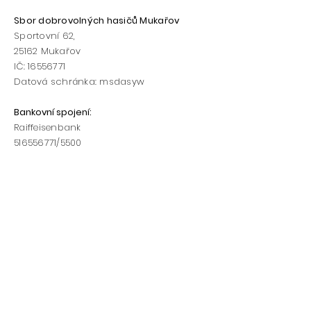
Sbor dobrovolných hasičů Mukařov
Sportovní 62,
25162
Mukařov
IČ:
16556771
Datová schránka: msdasyw
Bankovní spojení
:
Raiffeisenbank
516556771
/5500​​
Telefon:
Starosta sboru: 602/169 970
Vedoucí mládeže: 775/171 101
www.hasicimukarov.cz
h
asicimukarov@hasicimukarov.cz