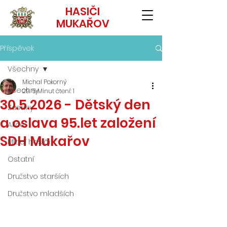
HASIČI
MUKAŘOV
Příspěvek
Všechny
Michal Pokorný
Všechny
29. 5.
Minut čtení: 1
30.5.2026 - Dětský den
Zásahy
a oslava 95.let založení
Akce
SDH Mukařov
Mladí hasiči
Ostatní
Družstvo starších
Družstvo mladších