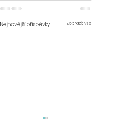
Zobrazit vše
Nejnovější příspěvky
20.6.2024 PO očima
1.6.2024 Soutě