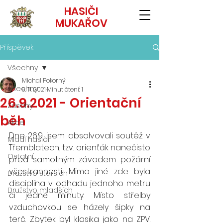
HASIČI
MUKAŘOV
Příspěvek
Všechny
Michal Pokorný
Všechny
9. 11. 2021
Minut čtení: 1
26.9.2021 - Orientační
Zásahy
běh
Akce
Dne 26.9. jsem absolvovali soutěž v 
Mladí hasiči
Třemblatech, tzv. orienťák nanečisto 
Ostatní
před samotným závodem požární 
všestrannosti. Mimo jiné zde byla 
Družstvo starších
disciplína v odhadu jednoho metru 
Družstvo mladších
či jedné minuty. Místo střelby 
vzduchovkou se házely šipky na 
terč. Zbytek byl klasika jako na ZPV. 