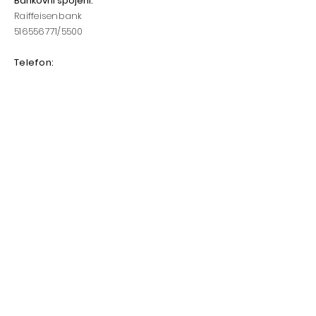
Bankovní spojení
:
Raiffeisenbank
516556771
/5500​​
Telefon:
Starosta sboru: 602/169 970
Vedoucí mládeže: 775/171 101
www.hasicimukarov.cz
h
asicimukarov@hasicimukarov.cz
Napište nám
Jméno
Email