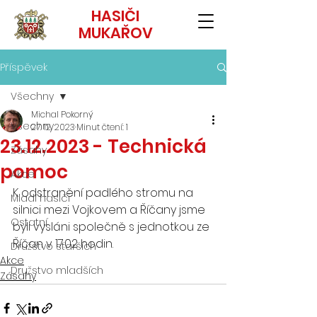
HASIČI
MUKAŘOV
Příspěvek
Všechny
Michal Pokorný
Všechny
27. 12. 2023
Minut čtení: 1
23.12.2023 - Technická
Zásahy
pomoc
Akce
K odstranění padlého stromu na 
Mladí hasiči
silnici mezi Vojkovem a Říčany jsme 
Ostatní
byli vysláni společně s jednotkou ze 
Říčan v 17:02 hodin.
Družstvo starších
Akce
Družstvo mladších
Zásahy