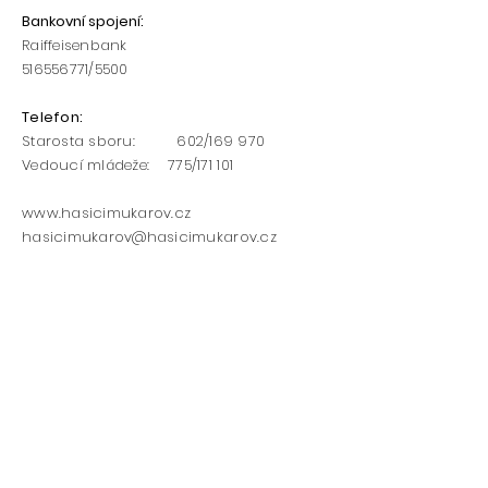
Bankovní spojení
:
Raiffeisenbank
516556771
/5500​​
Telefon:
Starosta sboru: 602/169 970
Vedoucí mládeže: 775/171 101
www.hasicimukarov.cz
h
asicimukarov@hasicimukarov.cz
Napište nám
Jméno