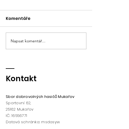
6.5.2025 Požá
Petříkov
Komentáře
K velkému a z po
zdolávání náro
požáru byla vys
jednotka v úterý 
Napsat komentář...
Hasičský maškarní bál
2:38. Po příjezdu 
bylo zjištěno,...
Kontakt
Sbor dobrovolných hasičů Mukařov
Sportovní 62,
25162
Mukařov
IČ:
16556771
Datová schránka: msdasyw