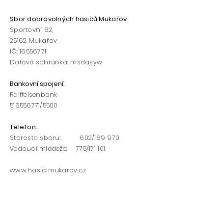
Sbor dobrovolných hasičů Mukařov
Sportovní 62,
25162
Mukařov
IČ:
16556771
Datová schránka: msdasyw
Bankovní spojení
:
Raiffeisenbank
516556771
/5500​​
Telefon:
Starosta sboru: 602/169 970
Vedoucí mládeže: 775/171 101
www.hasicimukarov.cz
h
asicimukarov@hasicimukarov.cz