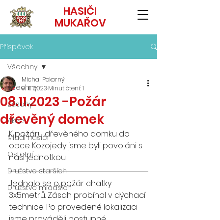
HASIČI
MUKAŘOV
Příspěvek
Všechny
Michal Pokorný
Všechny
9. 11. 2023
Minut čtení: 1
08.11.2023 -Požár
Zásahy
dřevěný domek
Akce
K požáru dřevěného domku do 
Mladí hasiči
obce Kozojedy jsme byli povoláni s 
Ostatní
naší jednotkou. 
Družstvo starších
Jednalo se o požár chatky 
Družstvo mladších
3x5metrů. Zásah probíhal v dýchací 
technice. Po provedené lokalizaci 
jsme prováděli postupné 